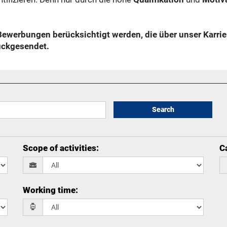
 Bewerbungen berücksichtigt werden, die über unser Karrie
ückgesendet.
Search
Scope of activities
:
Ca
Working time
: