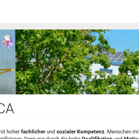
PCA
mit hoher
fachlicher
und
sozialer
Kompetenz
. Menschen mi
ifizieren. Denn nur durch die hohe
Qualifikation
und
Motiv