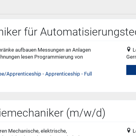
oniker für Automatisierungst
schränke aufbauen Messungen an Anlagen
L
ichnungen lesen Programmierung von
Ger
ee/Apprenticeship - Apprenticeship - Full
riemechaniker (m/w/d)
en Mechanische, elektrische,
L