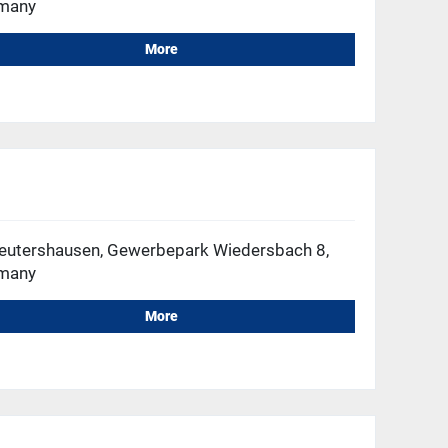
many
More
eutershausen, Gewerbepark Wiedersbach 8,
many
More