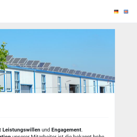
t
Leistungswillen
und
Engagement
.
ation
unserer Mitarbeiter ist die bekannt hohe